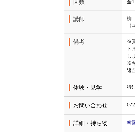
回数
全
講師
柳
（
備考
※
ト
し
※
返
体験・見学
特
お問い合わせ
072
詳細・持ち物
韓国