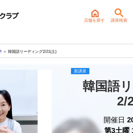
店舗を探す
講座検索
学
＞ 韓国語リーディング2/21(土)
新講座
韓国語リ
2/
開催日
2
第3土曜 1