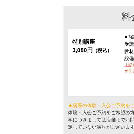
料
■内
特別講座
受講
3,080円
（税込）
教材
設備
上記
が生
★講座の体験・入会ご予約を
体験・入会ご予約をご希望の
学につきましては店舗までお
定していない講座がございま