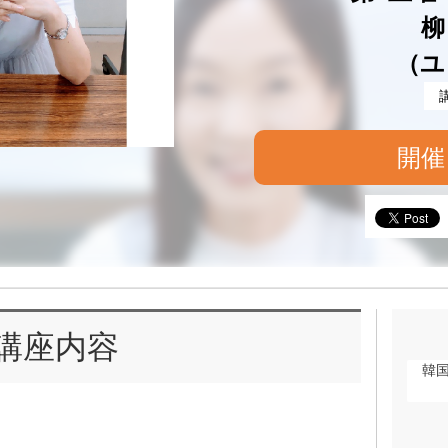
柳
（ユ
開催
講座内容
韓