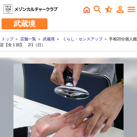
武蔵境
トップ
＞
店舗一覧
＞
武蔵境
＞
くらし・センスアップ
＞ 手相20分個人鑑
定【全１回】 2/1（日）