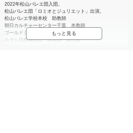
2022年松山バレエ団入団。
松山バレエ団「ロミオとジュリエット」出演。
松山バレエ学校本校 助教師
朝日カルチャーセンター千葉 本教師
ゴールドジム津田沼千葉 本教師
みそら幼稚園教室 本教師・責任者
豊洲めぐみこども園教室 助教師