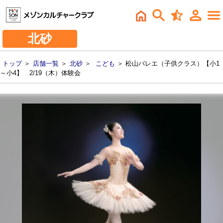
北砂
トップ
＞
店舗一覧
＞
北砂
＞
こども
＞ 松山バレエ（子供クラス）【小1
～小4】 2/19（木）体験会