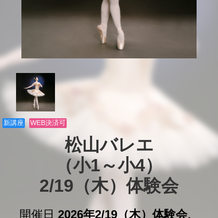
新講座
WEB決済可
松山バレエ

（小1～小4）

2/19（木）体験会
開催日
2026年2/19（木）体験会、