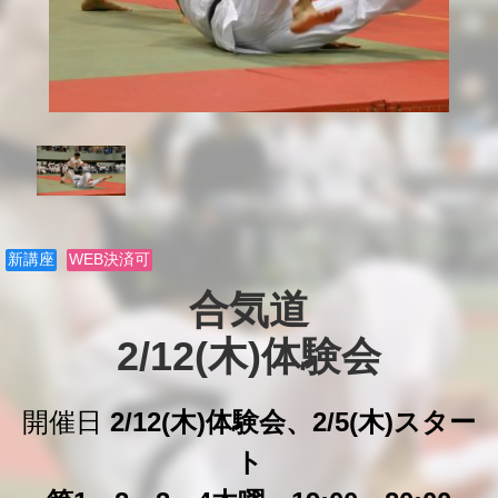
新講座
WEB決済可
合気道

2/12(木)体験会
開催日
2/12(木)体験会、2/5(木)スター
ト