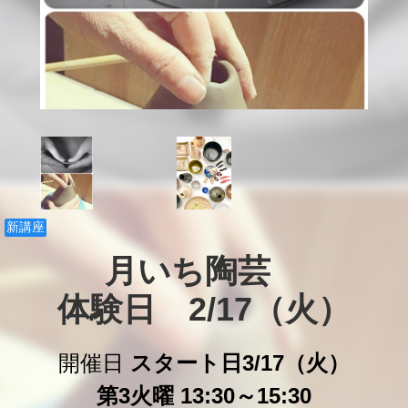
新講座
月いち陶芸　

体験日　2/17（火）
開催日
スタート日3/17（火）
第3火曜 13:30～15:30