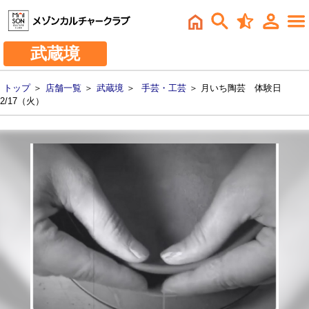
武蔵境
トップ
＞
店舗一覧
＞
武蔵境
＞
手芸・工芸
＞ 月いち陶芸 体験日
2/17（火）