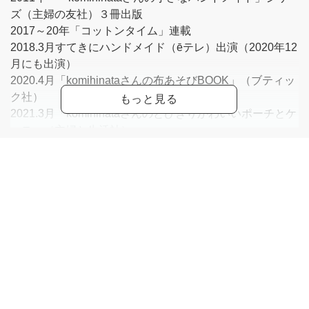
ズ（主婦の友社）３冊出版
2017～20年「コットンタイム」連載
2018.3月すてきにハンドメイド（ēテレ）出演（2020年12
月にも出演）
2020.4月「komihinataさんの布あそびBOOK」（ブティッ
ク社）
2021.3月「komihinataさんのとびきりかわいいポーチとケ
ース」（主婦と生活社）
ヴォーグ学園（講座）、ものづくり館byYKK、東京カルチ
ャーセンター（単発）など多数