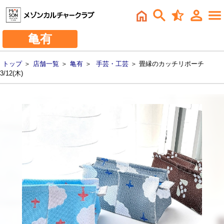
亀有
トップ
＞
店舗一覧
＞
亀有
＞
手芸・工芸
＞ 畳縁のカッチリポーチ
3/12(木)