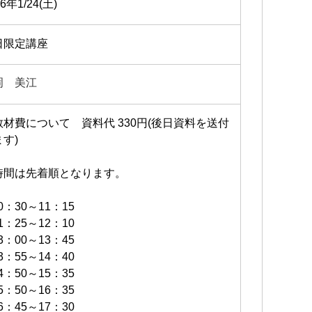
26年1/24(土)
日限定講座
岡 美江
教材費について 資料代 330円(後日資料を送付
す)
時間は先着順となります。
0：30～11：15
1：25～12：10
3：00～13：45
3：55～14：40
4：50～15：35
5：50～16：35
6：45～17：30