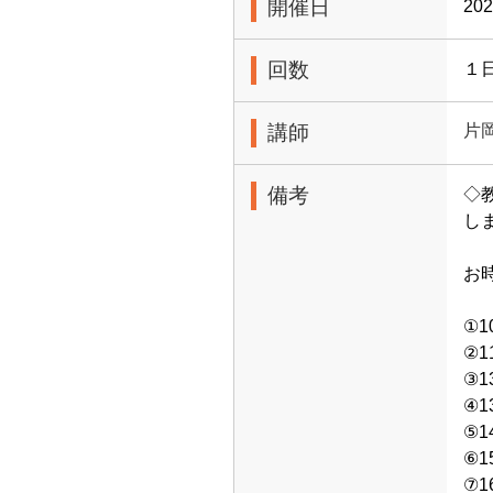
開催日
20
回数
１
講師
片
備考
◇
しま
お
①1
②1
③1
④1
⑤1
⑥1
⑦1