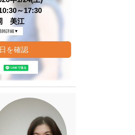
0:30～17:30
岡 美江
講師詳細▼
日を確認