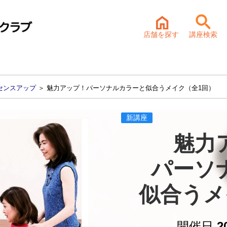
店舗を探す
講座検索
センスアップ
＞ 魅力アップ！パーソナルカラーと似合うメイク（全1回）
新講座
魅力
パーソ
似合うメ
開催日
2