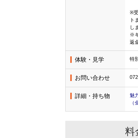
※
ト
し
※
返
体験・見学
特
お問い合わせ
072
詳細・持ち物
魅
（
料