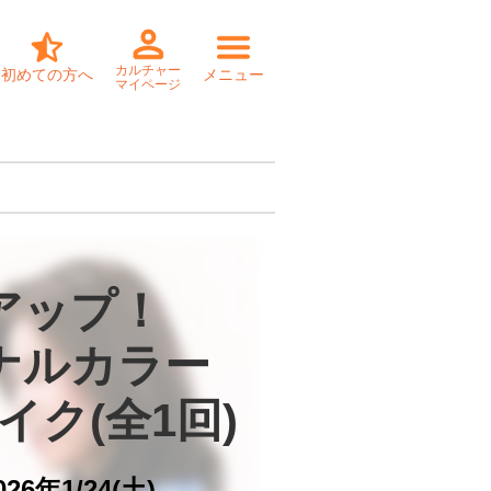
カルチャー
初めての方へ
メニュー
マイページ
アップ！

ナルカラー

イク(全1回)
026年1/24(土)