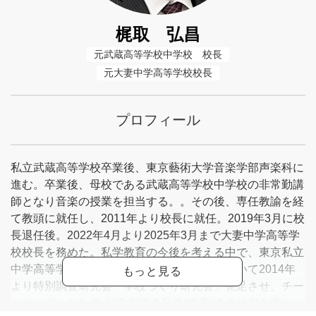
梶取 弘昌
元武蔵高等学校中学校　校長
元大妻中学高等学校校長
プロフィール
私立武蔵高等学校卒業後、東京藝術大学音楽学部声楽科に
進む。卒業後、母校である武蔵高等学校中学校の非常勤講
師となり音楽の授業を担当する。。その後、専任教諭を経
て教頭に就任し、2011年より校長に就任。2019年3月に校
長退任後。2022年4月より2025年3月まで大妻中学高等学
校校長を務めた。私学教育の今後を考える中で、東京私立
中学高等学校協会・東京私学教育研究所において2014年
より特別調査研究会「学校づくり研究会」発足させ、チー
ムリーダーとして「20 年後の私学(中高)のあり方を求め