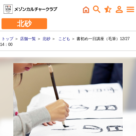
北砂
トップ
＞
店舗一覧
＞
北砂
＞
こども
＞ 書初め一日講座（毛筆）12/27
14：00