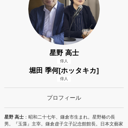
星野 高士
俳人
堀田 季何[ホッタキカ]
俳人
プロフィール
星野 高士
：昭和二十七年、鎌倉市生まれ。星野椿の長
男。『玉藻』主宰。鎌倉虚子立子記念館館長。日本文藝家