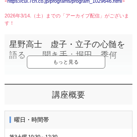
<
https://cul.7cn.co.jp/programs/program_1029646.html
>
2026年3/14.（土）までの「アーカイブ配信」がございま
す！
星野高士 虚子・立子の心髄を
語る 聞き手：堀田 季何
「虚子と立子の句」
、
「季題と季語」
など、対談を通し
て、俳句とは何か？を深く、掘り下げます。
講座概要
お二人が選句した、「虚子と立子」の俳句についてのお話
もまじえ、たっぷりとお話いただきます。
曜日・時間帯
第3土曜 10:30～12:30