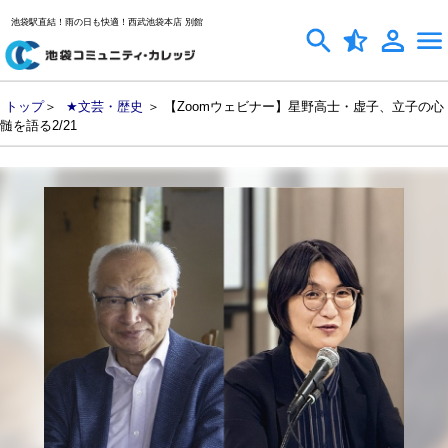
池袋駅直結！雨の日も快適！西武池袋本店 別館
トップ
＞
★文芸・歴史
＞ 【Zoomウェビナー】星野高士・虚子、立子の心
髄を語る2/21