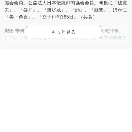
協会会員。公益法人日本伝統俳句協会会員。句集に『破魔
矢』、『谷戸』、『無尽蔵』、『顔』、『残響』、ほかに
『美・色香』、『立子俳句365日』（共著）
堀田 季何
：俳誌「楽園」主宰・現代俳句協会常務理事。
俳句により、現代俳句協会賞、芸術選奨文部科学大臣新人
賞、高志の国詩歌賞。句集『亞刺比亞』『星貌』『人類の
午後』、歌集『惑亂』、著書『読み方・楽しみ方を案内す
る18章 俳句ミーツ短歌』など。現代俳句協会常務理事。
現在、「NHK俳句」選者、南日俳壇選者、兜太現代俳句
新人賞選考委員、全国俳誌協会新人賞選考委員、俳句甲子
園審査員長。