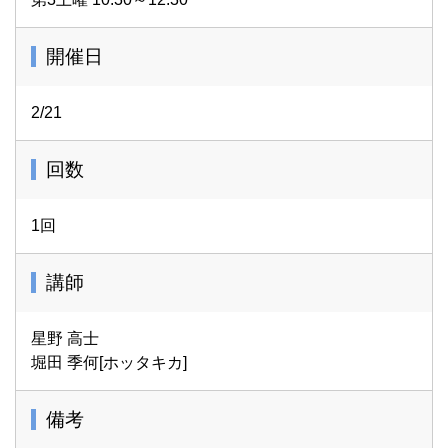
オンライン受講に関しての手順、注意事項はこちらをご覧
ください。
開催日
<
https://www.7cn.co.jp/7cn/culture/cc/online/
>
●環境による切断やアプリの障害が起きた場合には当社は
責任を負いかねます。
2/21
●第三者との講座URLの共有や貸与、SNSを含む他の媒体
への転載は著作権の侵害になります。
回数
●視聴URLのメールが届かない場合はお手数ですが必ずお
電話でご連絡ください。当日直前のメールには対応しきれ
1回
ない場合がございます。
講師
星野 高士
堀田 季何[ホッタキカ]
備考