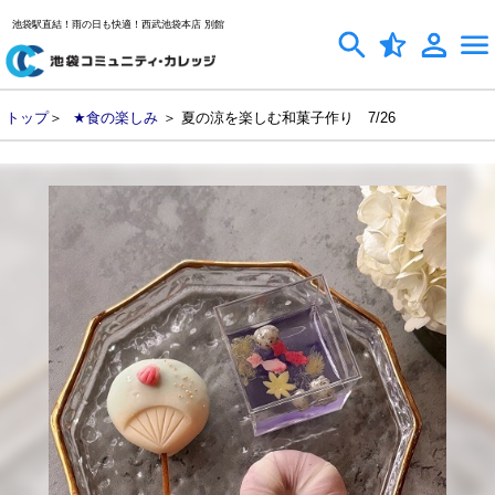
池袋駅直結！雨の日も快適！西武池袋本店 別館
トップ
＞
★食の楽しみ
＞ 夏の涼を楽しむ和菓子作り 7/26