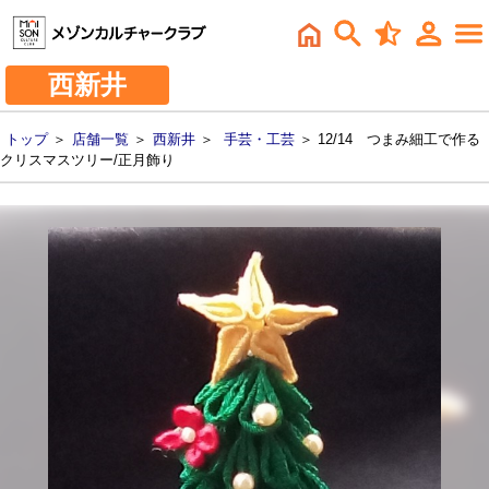
西新井
トップ
＞
店舗一覧
＞
西新井
＞
手芸・工芸
＞ 12/14 つまみ細工で作る
クリスマスツリー/正月飾り