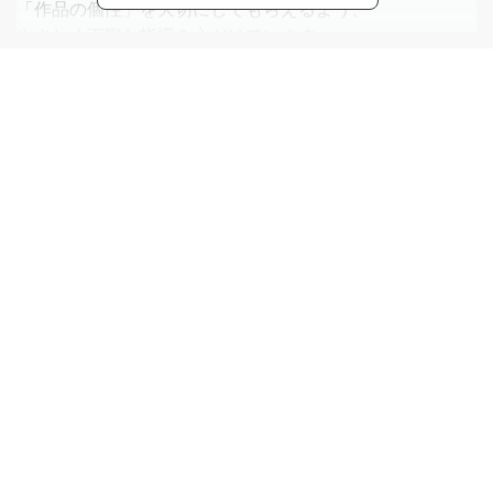
「作品の個性」を大切にしてもらえるよう、
やさしく丁寧な指導を心がけています。
・取得資格・指導歴
カルチャーセンター講師 約10年
初心者から経験者まで幅広い年代の方を対象に指導してお
ります。
カルチャーセンター以外にも大学・研究機関などでの講師
活動。
東京ビックサイトや商業施設でのつまみ細工の普及活動。
・得意な技法・作品スタイル
オリジナルデザインの作品制作
ちりめん以外にも多様な素材を使ったアレンジ作品
・活動地域
埼玉県・東京都を中心に活動中。
春日部・久喜・西新井・柏の葉キャンパス・さいたま新都