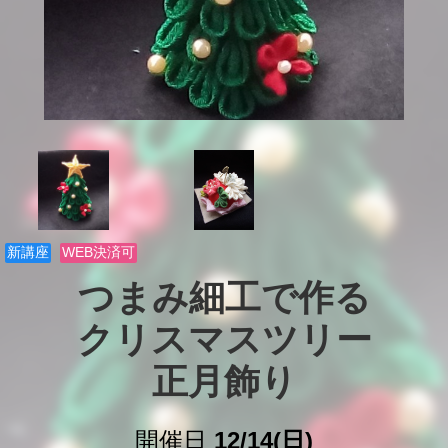
新講座
WEB決済可
つまみ細工で作る

クリスマスツリー

正月飾り
開催日
12/14(日)