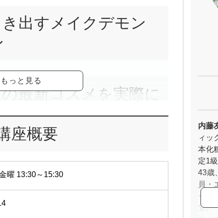
引き出すメイクデモン
ン
題の最新コスメを実際に
できます
内藤
講座概要
ィッ
本化
顔は、自分でつくれる！」
定1
“顔を着替える”体験をしませんか？
43
金曜 13:30～15:30
冬の最新コスメを使った、実践型のメイクレッス
員・
ップ
14
立。