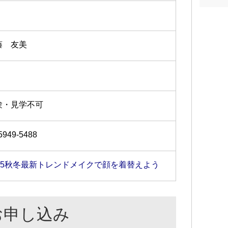
「自分の顔で試す」からこそわかる垢抜けのコツ
今ま
東京
のためのトレンドメイクを優しく丁寧にレクチャ
催中
ヘア
藤 友美
ことはその場ですぐに質問OKです。
プロ
けに
ら溢
くなってきた
のア
どうすればいいかわからない
験・見学不可
見立ててほしい
5949-5488
キレイな私で迎えたい！
したい！
たい！
025秋冬最新トレンドメイクで顔を着替えよう
お申し込み