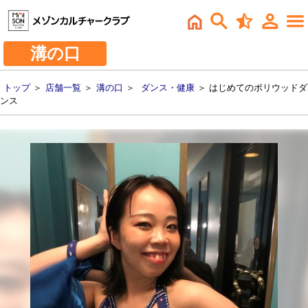
溝の口
トップ
＞
店舗一覧
＞
溝の口
＞
ダンス・健康
＞ はじめてのボリウッドダ
ンス