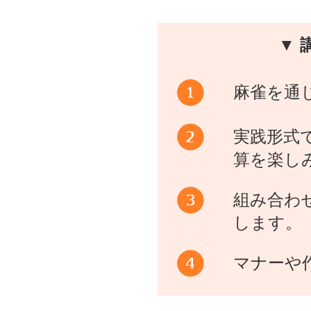
▼ 
麻雀を通
実践形式
算を楽し
組み合わ
します。
マナーや