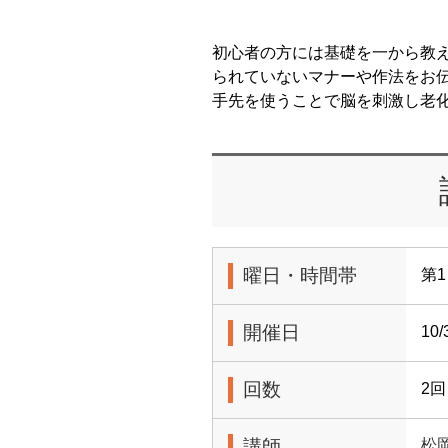
初心者の方には基礎を一から教
られていないマナーや作法をお
手先を使うことで脳を刺激し老
曜日・時間帯
第1
開催日
10
回数
2回
講師
松