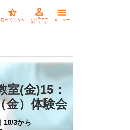
カルチャー
初めての方へ
メニュー
マイページ
室(金)15：
/3（金）体験会
日
10/3から