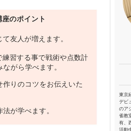
講座のポイント
じて友人が増えます。
で練習する事で戦術や点数計
みながら学べます。
せ作りのコツをお伝えいた
東京
デビ
のア
作法が学べます。
雀教
有、
活動