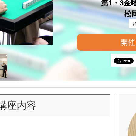
第1・3金曜 
松
開催
講座内容