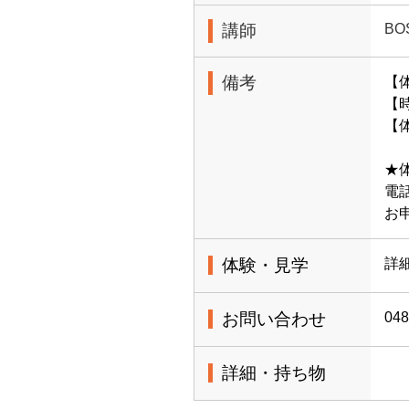
講師
BO
備考
【
【時
【体
★
電話
お
体験・見学
詳
お問い合わせ
048
詳細・持ち物