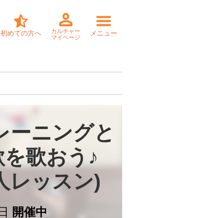
カルチャー
初めての方へ
メニュー
マイページ
レーニングと

を歌おう♪

個人レッスン)
日
開催中