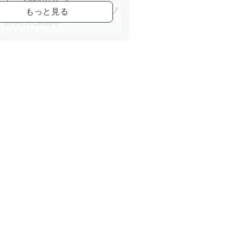
し、ロックナンバーやゴスペルソ
、四季の代表曲を
し好評を得る。
市にスタジオJOURNETを設立
音楽文化の発展に貢献している。
ガーソングライター、ボイストレ
ー、音楽監督。