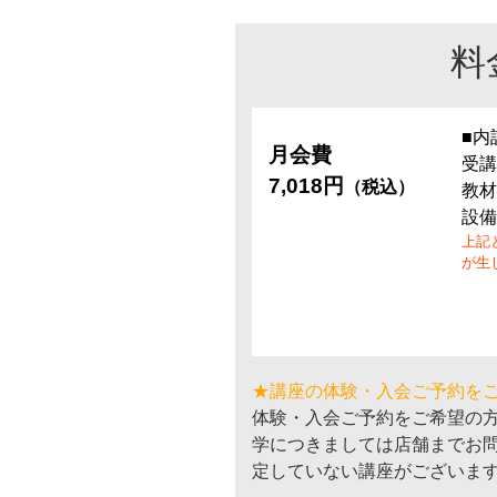
料
■内
月会費
受講
7,018円
（税込）
教材
設備
上記
が生
★講座の体験・入会ご予約を
体験・入会ご予約をご希望の
学につきましては店舗までお
定していない講座がございま