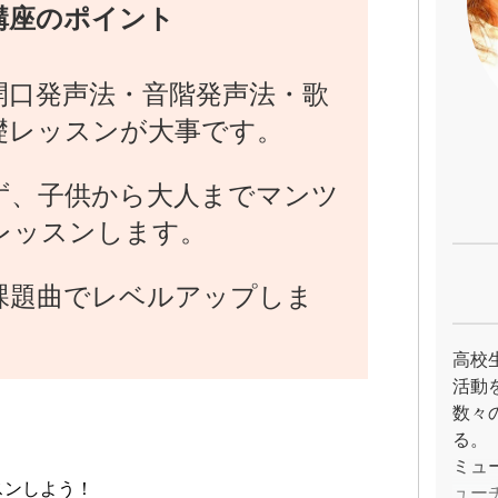
講座のポイント
開口発声法・音階発声法・歌
礎レッスンが大事です。
ず、子供から大人までマンツ
レッスンします。
課題曲でレベルアップしま
高校
活動
数々
る。
ミュ
スンしよう！
ュー