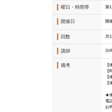
曜日・時間帯
第1
開催日
開
回数
月
講師
吉
備考
【
【時
【体
【体
★
電話
お