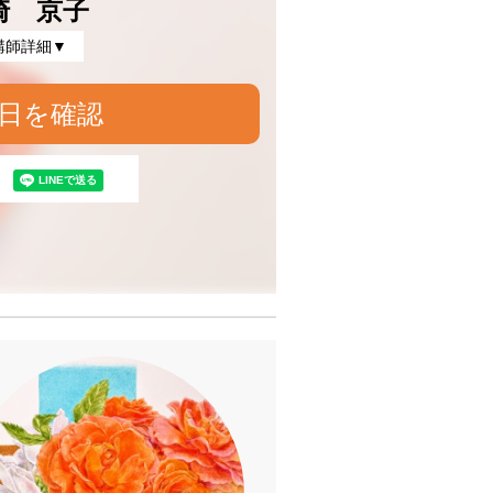
崎 京子
講師詳細▼
日を確認