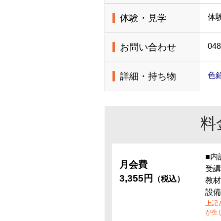
体験・見学
体
お問い合わせ
048
詳細・持ち物
色
料
■内
月会費
受講
3,355円
（税込）
教材
設備
上記
が生