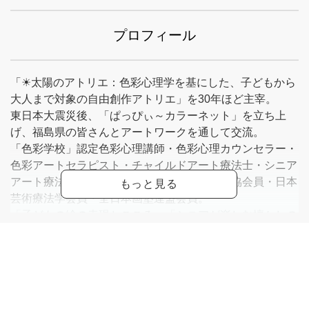
プロフィール
「☀太陽のアトリエ：色彩心理学を基にした、子どもから
大人まで対象の自由創作アトリエ」を30年ほど主宰。
東日本大震災後、「ぱっぴぃ～カラーネット」を立ち上
げ、福島県の皆さんとアートワークを通して交流。
「色彩学校」認定色彩心理講師・色彩心理カウンセラー・
色彩アートセラピスト・チャイルドアート療法士・シニア
アート療法士・国際アートセラピー色彩心理協会員・日本
芸術療法学会員・全日本画塾連盟会員。
「子どもの絵の表現とこころ」「シニアが楽しむ懐かしの
ぬり絵ワーク」「ストレス社会を生きるメンタルケアワー
ク」など多数の
ワークショップがあります。お問合せ下さい。