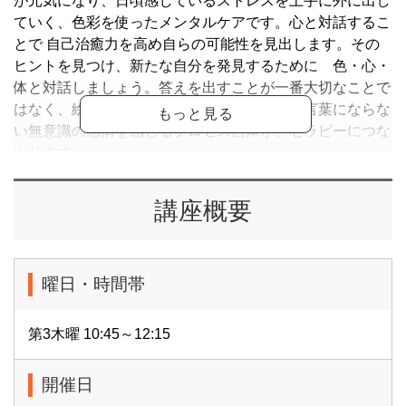
が元気になり、日頃感じているストレスを上手に外に出し
ていく、色彩を使ったメンタルケアです。心と対話するこ
とで 自己治癒力を高め自らの可能性を見出します。その
ヒントを見つけ、新たな自分を発見するために 色・心・
体と対話しましょう。答えを出すことが一番大切なことで
はなく、絵に語られた心の言葉に耳を傾け、言葉にならな
い無意識の感情を感じるプロセス自体が、セラピーにつな
がります。
ぬり絵とレクチャーと、皆さんのシェアを交えたワークシ
ョップです。
講座概要
その内容は「第１回：今のわたしはどんな色、第２回：心
の色を感じてみよう、第３回：もうひとりのわたし、第４
回：コミュニケーション、第５回：これからのわたし、第
曜日・時間帯
６回：今までのぬり絵をならべて」です。一緒に楽しみま
しょう。
第3木曜 10:45～12:15
※11/20(木)から開講予定の本講座は6ヶ月コースとなりま
す。
開催日