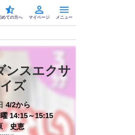
初めての方へ
マイページ
メニュー
ダンスエクサ
イズ
日
4/2から
 14:15～15:15
原 史恵