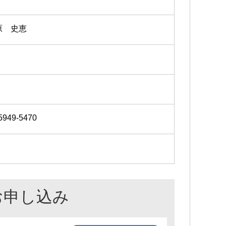
原 史恵
5949-5470
お申し込み