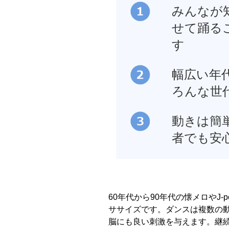
みんなが
せて踊る
す
幅広い年
ろんな世
動きは簡
者でも安
60年代から90年代の懐メロやJ
ササイズです。ダンスは複数の
脳にも良い刺激を与えます。継