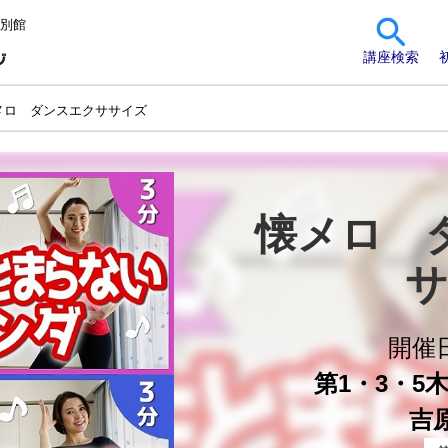
 別館
講座検索
メロ ダンスエクササイズ
懐メロ　
サ
開催
第1・3・5木曜
吉