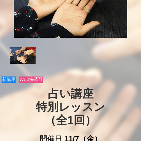
新講座
WEB決済可
占い講座

特別レッスン

（全1回）
開催日
11/7（金）