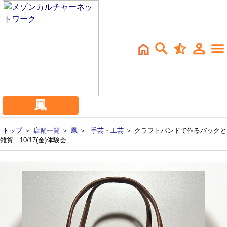
鳳
トップ
＞
店舗一覧
＞
鳳
＞
手芸・工芸
＞ クラフトバンドで作るバックと
雑貨 10/17(金)体験会