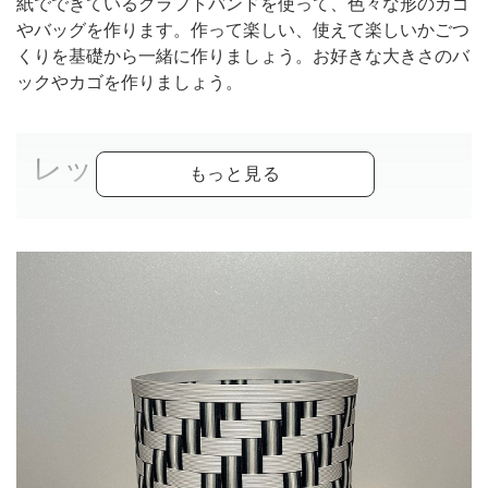
紙でできているクラフトバンドを使って、色々な形のカゴ
やバッグを作ります。作って楽しい、使えて楽しいかごつ
くりを基礎から一緒に作りましょう。お好きな大きさのバ
ックやカゴを作りましょう。
レッスン内容
ステップ①
「体験バスケット」を作っていただきます（持参したキッ
トから選んでいただきます）
ステップ②
基礎作品５個を作ります。お好きな色のバンドを選びます
（色の種類が多いので選ぶのが楽しいです）色々な編み方
の小さいカゴです（色々な編み方が覚えられます）
ステップ③
私の作品の中からお好きなものを作っていきます（サイ
ズ、形などのご希望もお聞きします）作って楽しい、使え