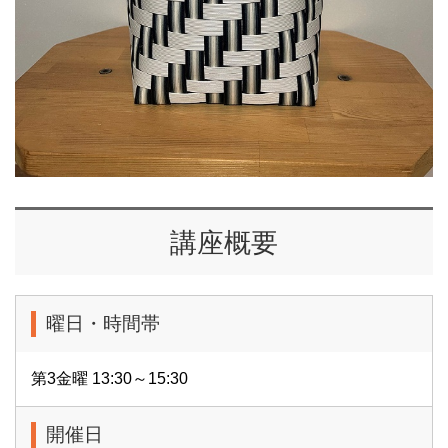
て楽しいカゴを基礎から一緒に作りましょう。
講師コメント
少人数制なのでわからないところは、直ぐ聞いてくださ
い。何度でも説明します。
お好きな大きさのバックやカゴを作りましょう。
講座概要
※11/21(金)～スタートの定例講座のご案内は、下記リンク
よりご覧いただけます。
<
https://cul.7cn.co.jp/programs/program_1027630.html?
曜日・時間帯
shishaId=3005
>
第3金曜 13:30～15:30
開催日