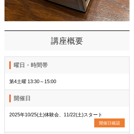
ウッドピンチを絵付けやデコレーションしておしゃれなも
のにしたり，卵型の木にイースターエッグの絵付けをした
りします。
※10/25(土)初回体験会のご案内はこちら、下記リンクより
講座概要
ご覧いただけます。
<
https://cul.7cn.co.jp/programs/program_1027690.html?
shishaId=3005
>
曜日・時間帯
※その他のこども講座一覧は、下記リンクよりご覧いただ
けます。
第4土曜 13:30～15:00
<
https://cul.7cn.co.jp/categorys/category_314.html?
_gl=1*5iuhxl*_ga*NTIwMjAwNjQzLjE3MjM1MzY0NTQ.
開催日
2025年10/25(土)体験会、11/22(土)スタート
開催日確認