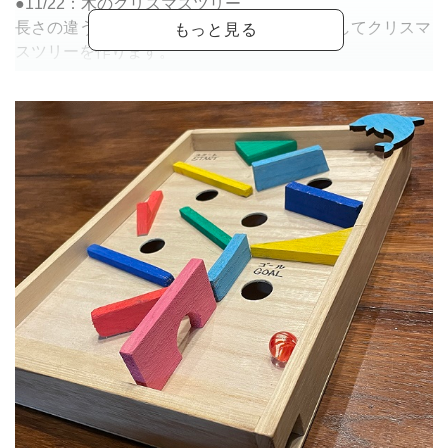
●11/22：木のクリスマスツリー
長さの違う木に穴をあけたり、色を塗ったりしてクリスマ
スツリーを作ります。
●12/27：しめ縄作り
お正月にむけて、しめ縄飾りを稲わらから製作していきま
す。
【2026年】
●1/24：ステンシル
自分でステンシルシートを作ったり、あるシートと組み合
わせたりし、自分なりのデザインを完成させます。
●2/28：木のカメラ
木で作るカメラのおもちゃ製作です。また、カメラのをぶ
ら下げるひももパラコードを使って、自分で編んで作りま
す。
●3/38：絵付け体験