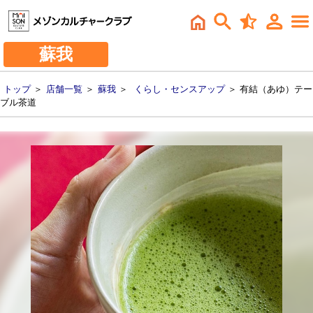
蘇我
トップ
＞
店舗一覧
＞
蘇我
＞
くらし・センスアップ
＞ 有結（あゆ）テー
ブル茶道