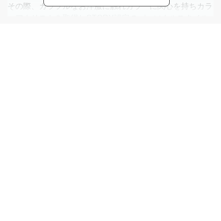
その際、カラフルなお洋服に触れカラーに関心を持ちカラ
ーアナリストを取得しSTORY認定のパーソナルスタイル
として活動。
セミナー講師やサロンにてカラー診断、骨格診断、買い物
同行を行っている。
雑誌STORY、STORY webにも取り上げられている。