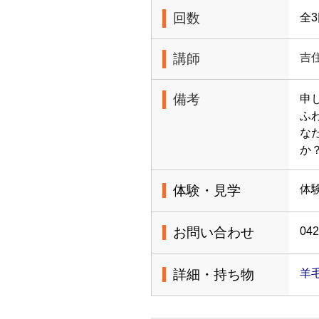
回数
全
講師
吉
備考
申
ふ
な
か
体験・見学
体
お問い合わせ
042
詳細・持ち物
羊