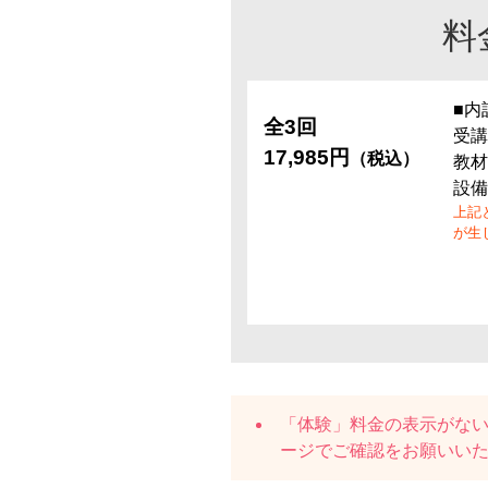
料
■内
全3回
受講
17,985円
（税込）
教材
設備
上記
が生
「体験」料金の表示がな
ージでご確認をお願いい