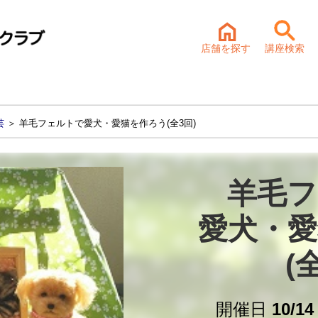
店舗を探す
講座検索
芸
＞ 羊毛フェルトで愛犬・愛猫を作ろう(全3回)
羊毛フ
愛犬・愛
(
開催日
10/1