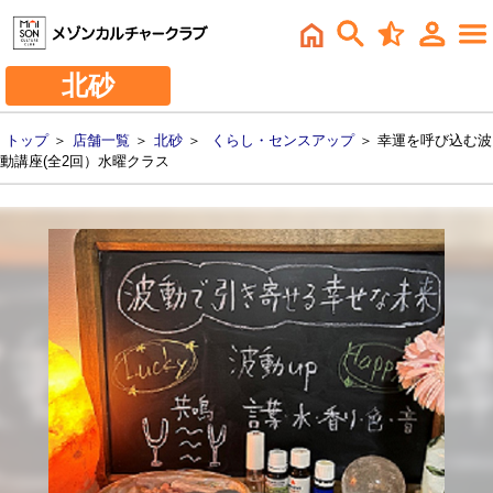
北砂
トップ
＞
店舗一覧
＞
北砂
＞
くらし・センスアップ
＞ 幸運を呼び込む波
動講座(全2回）水曜クラス