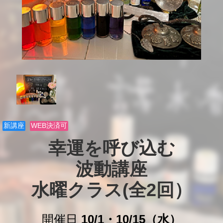
新講座
WEB決済可
幸運を呼び込む

波動講座

水曜クラス(全2回）
開催日
10/1・10/15（水）