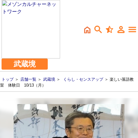
武蔵境
トップ
＞
店舗一覧
＞
武蔵境
＞
くらし・センスアップ
＞ 楽しい落語教
室 体験日 10/13（月）