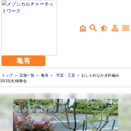
亀有
トップ
＞
店舗一覧
＞
亀有
＞
手芸・工芸
＞ おしゃれなかぎ針編み
10/15(水)体験会