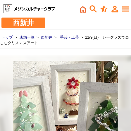
西新井
トップ
＞
店舗一覧
＞
西新井
＞
手芸・工芸
＞ 11/9(日) シーグラスで楽
しむクリスマスアート