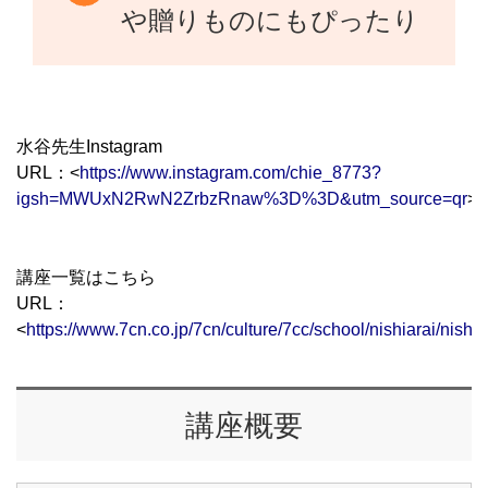
や贈りものにもぴったり
水谷先生Instagram
URL：<
https://www.instagram.com/chie_8773?
igsh=MWUxN2RwN2ZrbzRnaw%3D%3D&utm_source=qr
>
講座一覧はこちら
URL：
<
https://www.7cn.co.jp/7cn/culture/7cc/school/nishiarai/nishia
講座概要