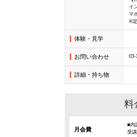
イ
マ
※
体験・見学
お問い合わせ
03-
詳細・持ち物
料
■内
月会費
受講