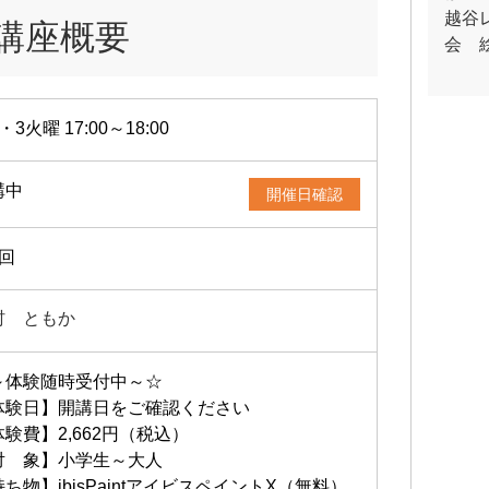
越谷
講座概要
会 
・3火曜 17:00～18:00
講中
開催日確認
2回
村 ともか
～体験随時受付中～☆
体験日】開講日をご確認ください
験費】2,662円（税込）
対 象】小学生～大人
ち物】ibisPaintアイビスペイントX（無料）