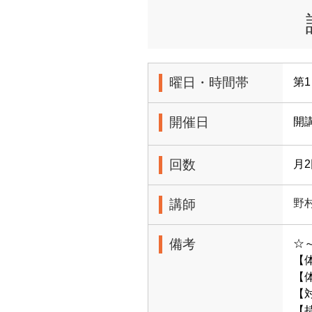
曜日・時間帯
第1
開催日
開
回数
月
講師
野
備考
☆
【
【体
【
【持