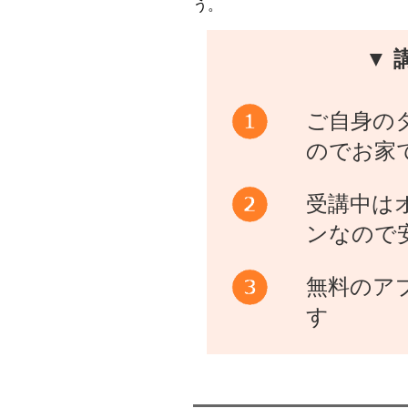
う。
▼ 
ご自身の
のでお家
受講中は
ンなので
無料のア
す