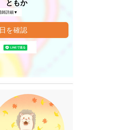
 ともか
講師詳細▼
日を確認