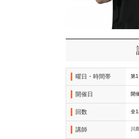
曜日・時間帯
第1
開催日
開
回数
全1
講師
川