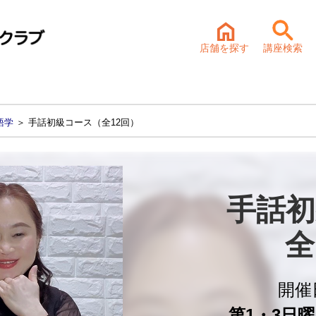
店舗を探す
講座検索
語学
＞ 手話初級コース（全12回）
手話初
全
開催
第1・3日曜 