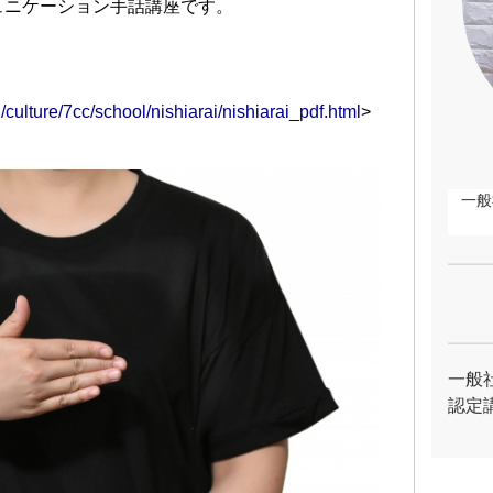
ュニケーション手話講座です。
/culture/7cc/school/nishiarai/nishiarai_pdf.html
>
一般
一般
認定