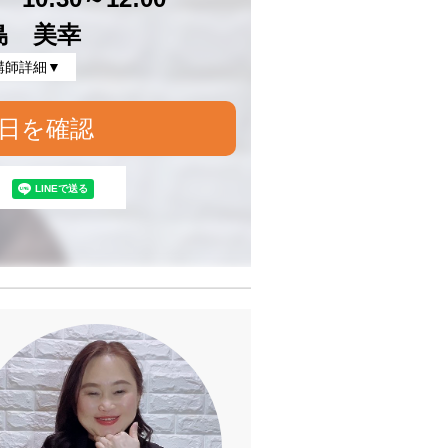
島 美幸
講師詳細▼
日を確認