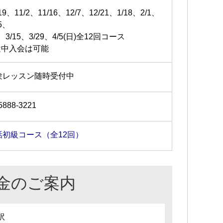
/19、11/2、11/16、12/7、12/21、1/18、2/1、
15、
1、3/15、3/29、4/5(日)全12回コース
途中入会は可能
験レッスン随時受付中
5888-3221
話初級コース（全12回）
金のご案内
訳