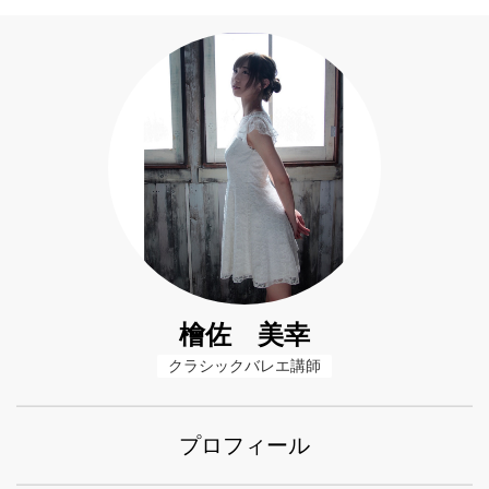
檜佐 美幸
クラシックバレエ講師
プロフィール