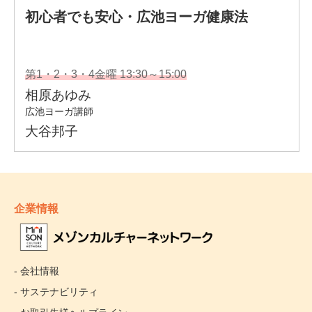
企業情報
- 会社情報
- サステナビリティ