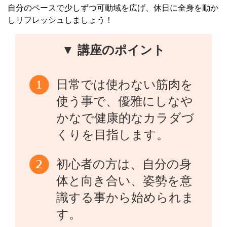
自分のペースで少しずつ可動域を広げ、休日に全身を動か
しリフレッシュしましょう！
▼ 講座のポイント
日常では使わない筋肉を
使う事で、優雅にしなや
かなで健康的なカラダづ
くりを目指します。
初心者の方は、自分の身
体と向き合い、姿勢を意
識する事から始められま
す。