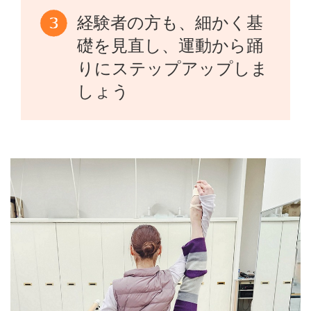
経験者の方も、細かく基
礎を見直し、運動から踊
りにステップアップしま
しょう