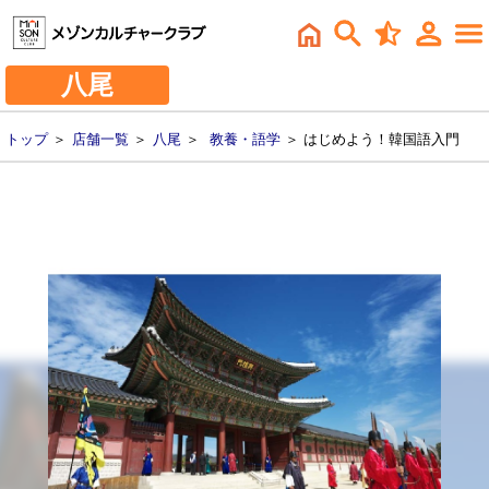
八尾
トップ
＞
店舗一覧
＞
八尾
＞
教養・語学
＞ はじめよう！韓国語入門