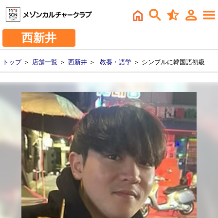
西新井
トップ
＞
店舗一覧
＞
西新井
＞
教養・語学
＞ シンプルに韓国語初級