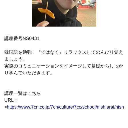
講座番号NS0431
韓国語を勉強！『ではなく』リラックスしてのんびり覚え
ましょう。
実際のコミュニケーションをイメージして基礎からしっか
り学んでいただきます。
講座一覧はこちら
URL：
<
https://www.7cn.co.jp/7cn/culture/7cc/school/nishiarai/nishia