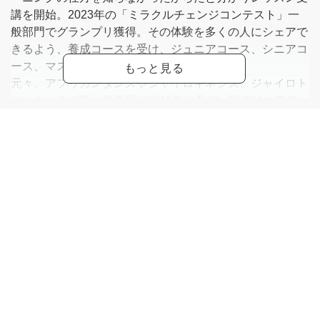
講を開始。2023年の「ミラクルチェンジコンテスト」一
般部門でグランプリ獲得。その体験を多くの人にシェアで
きるよう、養成コースを受け、ジュニアコース、シニアコ
ース、マスターコースと一気に取得。
元々、アフリカンダンスやジャイロキネシス、ジャイロト
ニック、ヨガ等、指導歴は約40年に及び、現在はコアフェ
イストレーニングの他、体と心を整えるヨガを中心に指導
を行なっている。