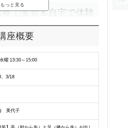
資格
お灸で実習＆自宅で体験
院、
院。
材付き
セル
講座概要
伝え
電子
生1
多くみられる更年期の不調。
19
、不眠…そんな“なんとなく不調”を、がんばら
水曜 13:30～15:00
歩き
ていきませんか？
き。
を交えて「更年期の身体と心の変化」をやさしく
https:/
8、3/18
ルフケア法をご紹介します。お灸が初めての方に
をていねいに解説し、実際にご自宅で試していた
教材としてお渡しします。
火を使わないお灸」を使ってツボの位置や感覚を
呼吸・軽い体の動かし方など、日常に取り入れや
内 美代子
します。
みての疑問にお答えしながら、日々の暮らしに無
深めていきましょう。
服装】手（肘から先）と足（膝から先）が出し