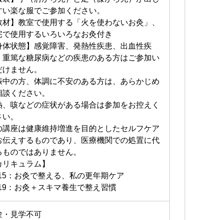
体と仲よくなる時間をご一緒しませんか？
すい楽な服でご参加ください。
教材】教室で使用する「火を使わないお灸」、
宅で使用するいろいろなお灸付き
身体状態】感覚障害、発熱性疾患、出血性疾
、重篤な糖尿病などの疾患のある方はご参加い
だけません。
娠中の方、体調に不安のある方は、あらかじめ
相談ください。
熱、咳などの症状がある場合は参加をお控えく
さい。
の講座は健康維持増進を目的としたセルフケア
お伝えするものであり、医療機関での処置に代
るものではありません。
カリキュラム】
0/15：お灸で整える、私の更年期ケア
1/19：お灸＋スキマ養生で整え習慣
験・見学不可