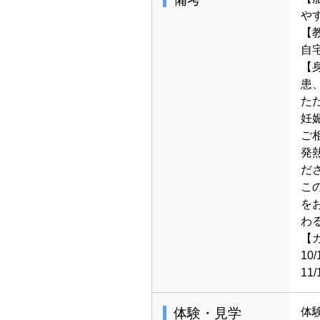
お灸をきっかけに、じぶんの身
や
【
自
【
患
た
妊
ご
発
だ
こ
を
わ
【
1
1
体験・見学
体