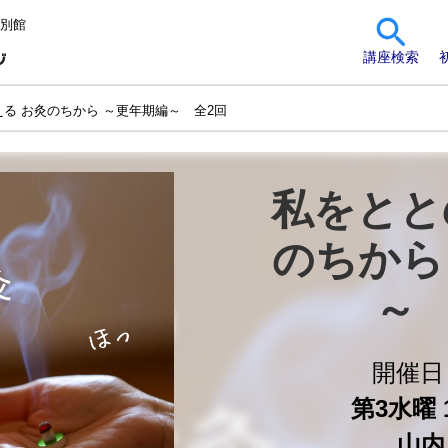
 別館
講座検索
える お灸のちから ～更年期編～ 全2回
私をとと
のちから
～
開催
第3水曜 1
山内