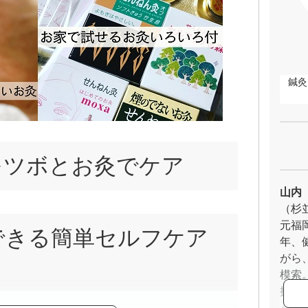
鍼灸
をツボとお灸でケア
山内
（杉
元福
できる簡単セルフケア
年、
がら
模索
探究
う師