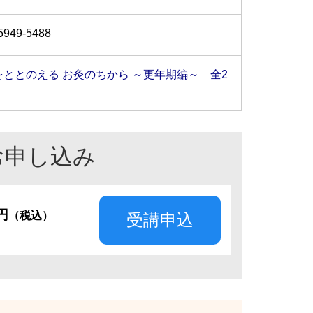
5949-5488
をととのえる お灸のちから ～更年期編～ 全2
お申し込み
0円
（税込）
受講申込