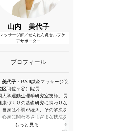
山内 美代子
マッサージ師／せんねん灸セルフケ
アサポーター
プロフィール
 美代子
：RAJI鍼灸マッサージ院
並区阿佐ヶ谷）院長。
岡大学運動生理学研究室技師。長
健康づくりの基礎研究に携わりな
、自身は不調が続き、その解決を
。心身に関わるさまざまな技法を
する。早期退職し、はり師・きゅ
・あん摩マッサージ指圧師の国家