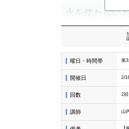
火を使わない
できるお灸教
40代後半〜50代半ばの女性に
イライラ、ほてり、だるさ、冷え
曜日・時間帯
第3
ないセルフケアでやさしく整え
この講座では、東洋医学の視点
開催日
2/1
学び、不調に合わせたツボとセ
もわかりやすく、安全な使い方
だけるよう、さまざまなお灸を
回数
2回
教室では火を使えないため、「
つかんでいただき、ツボ押しや
講師
山
すい“お灸以外の養生法”も実習
2回目には実際にお灸をやって
理なく続けられるセルフケアを
備考
【