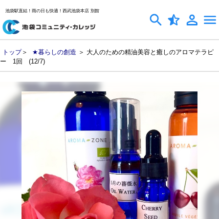
池袋駅直結！雨の日も快適！西武池袋本店 別館
トップ
＞
★暮らしの創造
＞ 大人のための精油美容と癒しのアロマテラピ
ー 1回 (12/7)