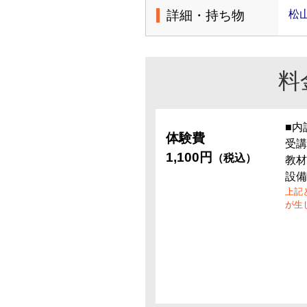
詳細・持ち物
松
料
■内
体験費
受講
1,100円
（税込）
教材
設備
上記
が生