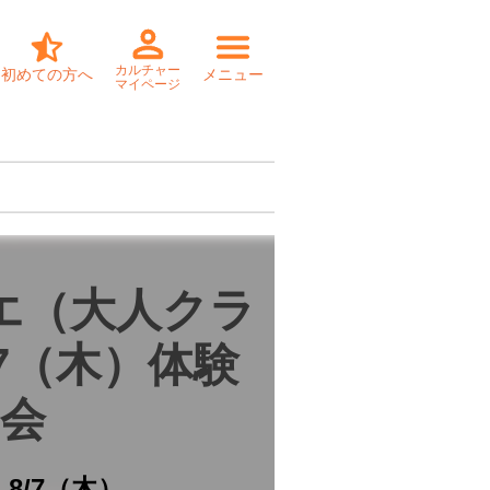
カルチャー
初めての方へ
メニュー
マイページ
エ（大人クラ
/7（木）体験
会
日
8/7（木）