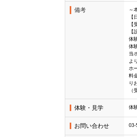
備考
～
【日
【受
【
体
体
当ホ
よ
ホ
料
り
（
体験・見学
体
お問い合わせ
03-