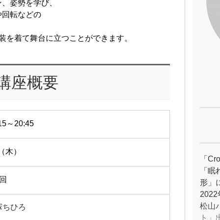
ン、姿勢を学び、
や回転などの
。
衣装を着て舞台に立つことができます。
講座概要
15～20:45
7（木）
「Cro
「眠
4回
形」
20
松山
塚ちひろ
ト」