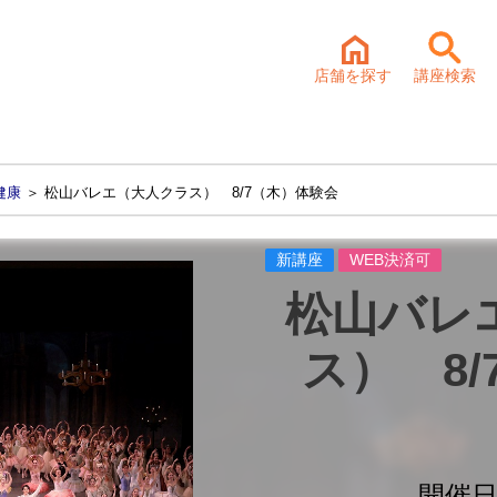
店舗を探す
講座検索
健康
＞ 松山バレエ（大人クラス） 8/7（木）体験会
新講座
WEB決済可
松山バレ
ス）　8
開催