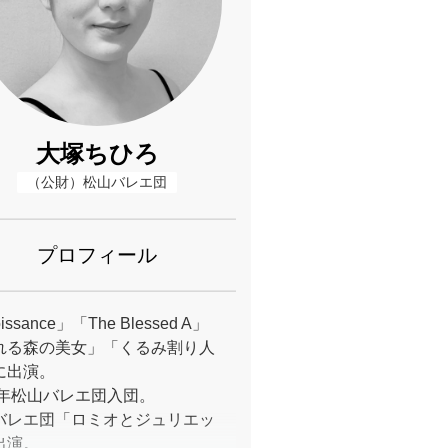
大塚ちひろ
（公財）松山バレエ団
プロフィール
issance」「The Blessed A」
れる森の美女」「くるみ割り人
に出演。
22年松山バレエ団入団。
バレエ団「ロミオとジュリエッ
出演。