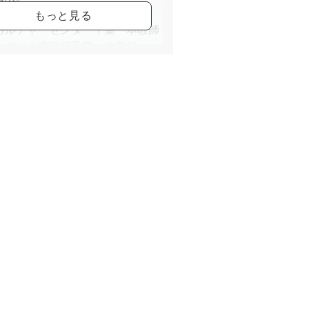
バレエ学校本校 助教師
カルチャーセンター千葉 本教師
ルドジム津田沼千葉 本教師
ら幼稚園教室 本教師・責任者
めぐみこども園教室 助教師