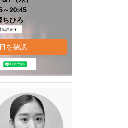
15～20:45
塚ちひろ
講師詳細▼
日を確認