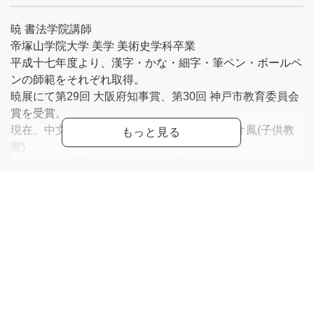
暁 書法学院講師
帝塚山学院大学 美学 美術史学科卒業
平成十七年度より、漢字・かな・細字・筆ペン・ボールペ
ンの師範をそれぞれ取得。
暁展にて第29回 大阪府知事賞、第30回 神戸市教育委員会
賞を受賞。
現在、中文化教育会館、美原文化会館、アリオ鳳(子供教
室)
ジュージヤ堺店(はがき絵)にて、筆ペン、ボールペン、大
筆を担当。