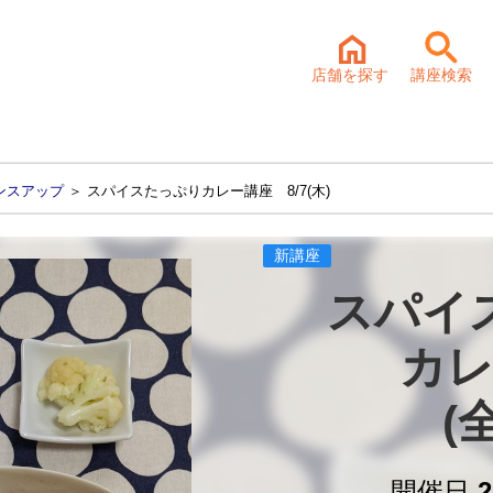
店舗を探す
講座検索
ンスアップ
＞ スパイスたっぷりカレー講座 8/7(木)
新講座
スパイ
カレ
(
開催日
2