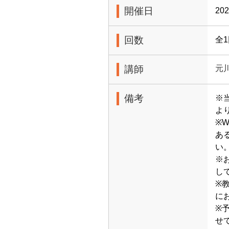
開催日
20
回数
全
講師
元
備考
※当
よ
※
あ
い
※
し
※教
に
※
せ