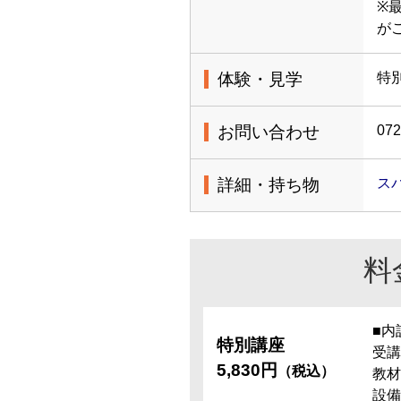
※
が
体験・見学
特
お問い合わせ
072
詳細・持ち物
ス
料
■内
特別講座
受講
5,830円
（税込）
教材
設備