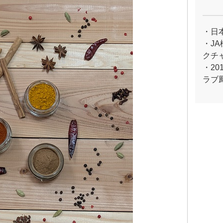
・日
・J
クチ
・2
ラブ