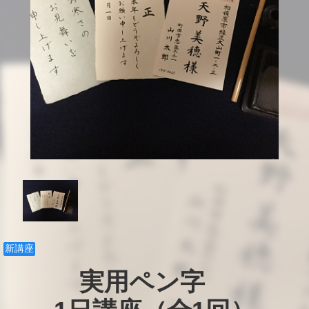
新講座
実用ペン字　
