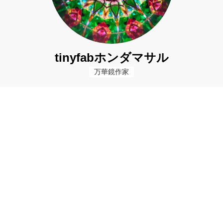
tinyfabホンダマサル
万華鏡作家