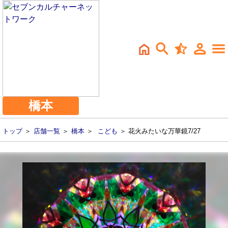
橋本
トップ
＞
店舗一覧
＞
橋本
＞
こども
＞ 花火みたいな万華鏡7/27