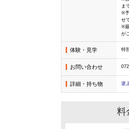
ま
※
せ
※
が
体験・見学
特
お問い合わせ
072
詳細・持ち物
逆
料