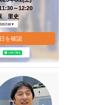
1:30～12:20
原 里史
講師詳細▼
日を確認