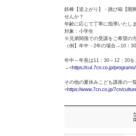
鉄棒【逆上がり】・跳び箱【開
せんか？
年齢に応じて丁寧に指導いたし
対象：小学生
※兄弟関係での受講をご希望の
（例】年中・2年の場合→10：3
年中～年長は11：30～12：20
→<
https://cul.7cn.co.jp/progra
その他の夏休みこども講座の一
<
https://www.7cn.co.jp/7cn/cultur