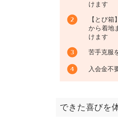
けます
【とび箱
から着地
けます
苦手克服
入会金不
できた喜びを