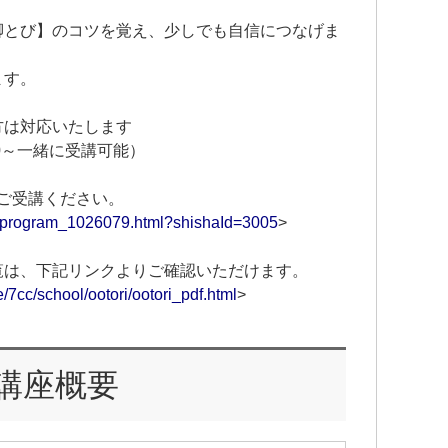
脚とび】のコツを覚え、少しでも自信につなげま
ます。
方は対応いたします
0～一緒に受講可能）
をご受講ください。
ms/program_1026079.html?shishaId=3005
>
覧は、下記リンクよりご確認いただけます。
e/7cc/school/ootori/ootori_pdf.html
>
講座概要