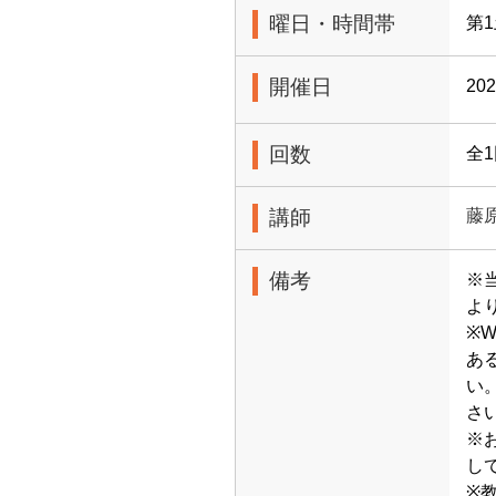
曜日・時間帯
第1
開催日
20
回数
全
講師
藤
備考
※当
よ
※
あ
い
さ
※
し
※