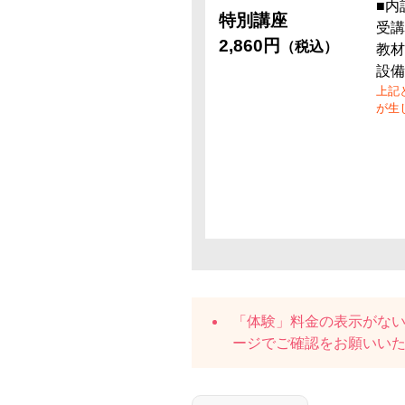
■内
特別講座
受講
2,860円
（税込）
教材
設備
上記
が生
「体験」料金の表示がな
ージでご確認をお願いい