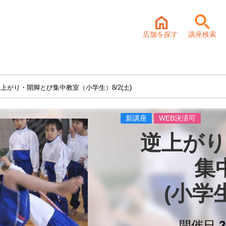
店舗を探す
講座検索
逆上がり・開脚とび集中教室（小学生）8/2(土)
新講座
WEB決済可
逆上がり
集
(小学生
開催日
2