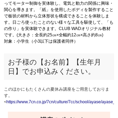
ってモーター制御を実体験し、電気と動力の関係に興味・
関心を導きます。「紙」を使用したボディを製作すること
で板状の材料から立体形状を構成できることを体験しま
す。日ごろ使ったことのない様々な工具を駆使して、「も
の作り」を実体験できます。CLUB WADオリジナル教材
です。(大きさ：全長約25㎝×全幅約12㎝×高さ約8㎝)
対象：小学生（小3以下は保護者同伴）
お子様の【お名前】【生年月
日】でお申込みください。
このほかにもたくさんの夏休み講座をご用意しておりま
す。
<
https://www.7cn.co.jp/7cn/culture/7cc/school/ayase/ayase_p