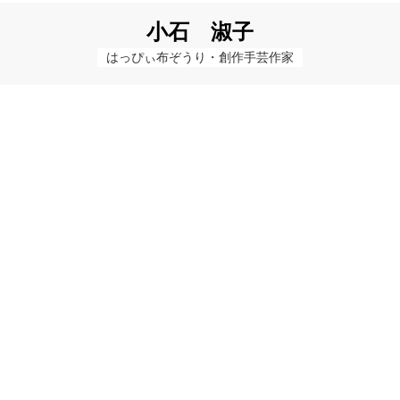
小石 淑子
はっぴぃ布ぞうり・創作手芸作家