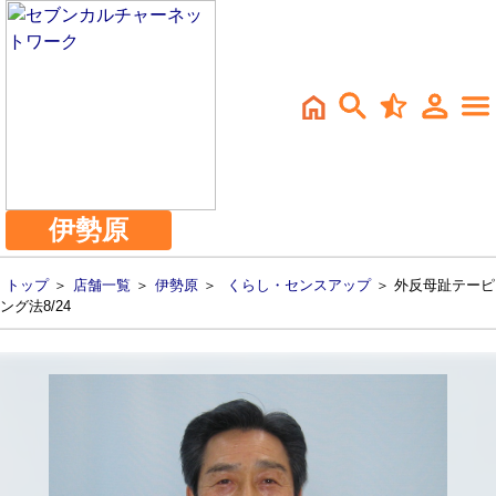
伊勢原
トップ
＞
店舗一覧
＞
伊勢原
＞
くらし・センスアップ
＞ 外反母趾テーピ
ング法8/24