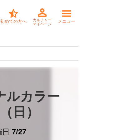
カルチャー
初めての方へ
メニュー
マイページ
ナルカラー

27（日）
催日
7/27