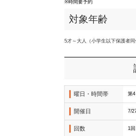
※時間要予約
対象年齢
5才～大人（小学生以下保護者同
曜日・時間帯
第4
開催日
7/2
回数
1回