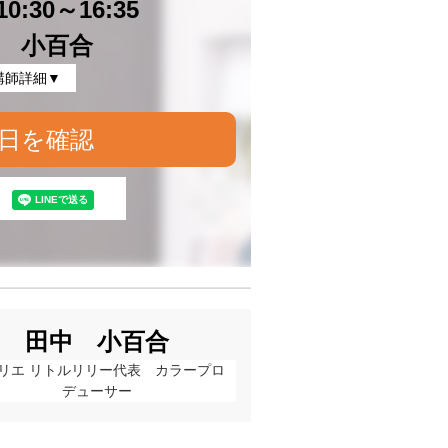
0:30～16:35
 小百合
講師詳細▼
日を確認
田中 小百合
リエ リトルリリー代表　カラープロ
デューサー