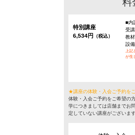
料
■内
特別講座
受講
6,534円
（税込）
教材
設備
上記
が生
★講座の体験・入会ご予約を
体験・入会ご予約をご希望の
学につきましては店舗までお
定していない講座がございま