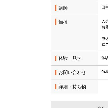
講師
田
備考
入
お電
申
降
体験・見学
体
お問い合わせ
046
詳細・持ち物