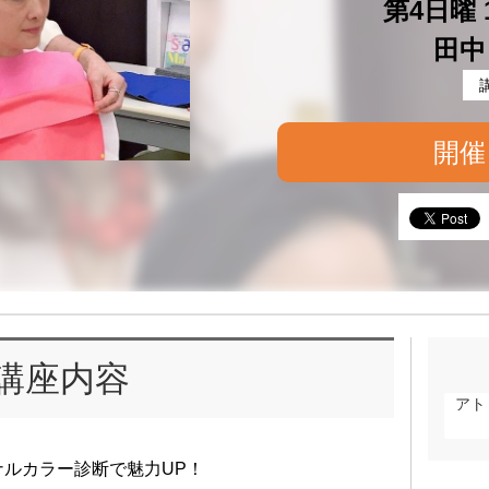
第4日曜 1
田中
開催
講座内容
アト
ルカラー診断で魅力UP！