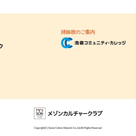
姉妹校のご案内
Copyright(C) Seven Culture Network Co.,Ltd.All Rights Reserved.