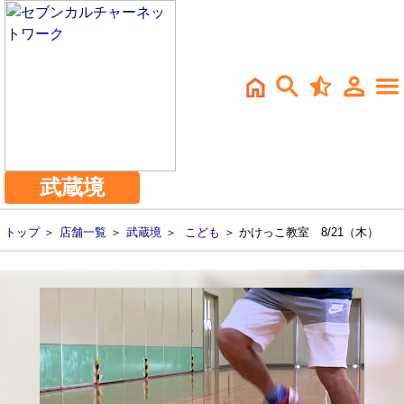
武蔵境
トップ
＞
店舗一覧
＞
武蔵境
＞
こども
＞ かけっこ教室 8/21（木）