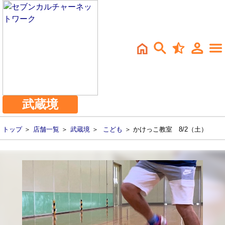
武蔵境
トップ
＞
店舗一覧
＞
武蔵境
＞
こども
＞ かけっこ教室 8/2（土）