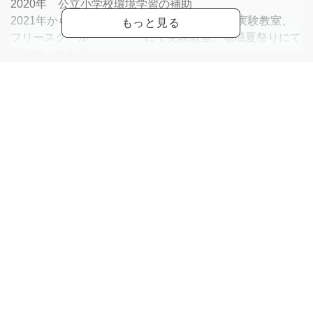
2020年 公立小学校環境学習の補助
2021年から現在 自宅実験教室、オンライン実験教室、
フリースクール にて実験教室、地域夏祭りにて
実験ブース出店、
他店カルチャーセンターにて実験教室
"資格・段位"第一種教員免許理科(中学)、第一種教員免許
理科 (高校)
"他店指導状況"新浦安カルチャープラザ、美浜カルチャー
センター