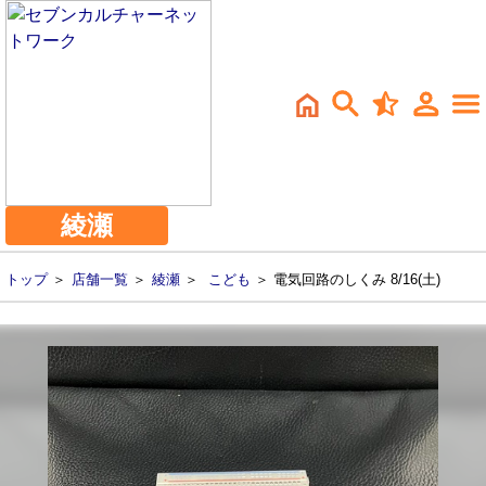
綾瀬
トップ
＞
店舗一覧
＞
綾瀬
＞
こども
＞ 電気回路のしくみ 8/16(土)